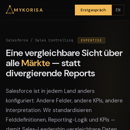
MYKORISA
EN
Erstgespräch
Salesforce / Sales Controlling
EXPERTISE
Eine vergleichbare Sicht über
alle
Märkte
— statt
divergierende Reports
Salesforce ist in jedem Land anders
konfiguriert. Andere Felder, andere KPIs, andere
Interpretation. Wir standardisieren
Felddefinitionen, Reporting-Logik und KPIs —
damit Sales-Leadership vergleichbare Daten