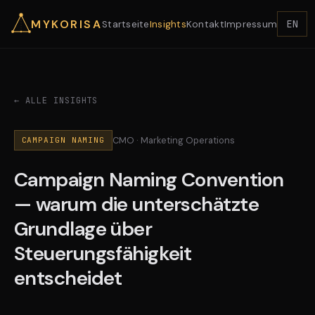
MYKORISA
EN
Startseite
Insights
Kontakt
Impressum
← ALLE INSIGHTS
CMO · Marketing Operations
CAMPAIGN NAMING
Campaign Naming Convention
— warum die unterschätzte
Grundlage über
Steuerungsfähigkeit
entscheidet