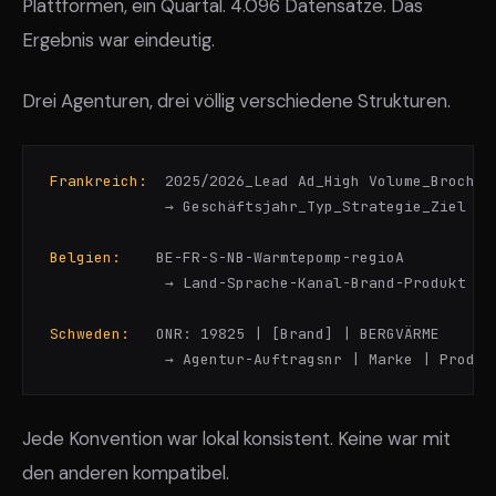
Plattformen, ein Quartal. 4.096 Datensätze. Das
Ergebnis war eindeutig.
Drei Agenturen, drei völlig verschiedene Strukturen.
Frankreich:
  2025/2026_Lead Ad_High Volume_Brochure
             → Geschäftsjahr_Typ_Strategie_Ziel (Un
Belgien:
    BE-FR-S-NB-Warmtepomp-regioA

             → Land-Sprache-Kanal-Brand-Produkt (Da
Schweden:
   ONR: 19825 | [Brand] | BERGVÄRME

             → Agentur-Auftragsnr | Marke | Produk
Jede Konvention war lokal konsistent. Keine war mit
den anderen kompatibel.